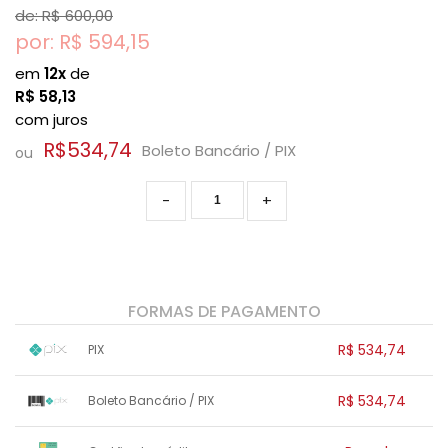
de: R$
600,00
por: R$
594,15
em
12x
de
R$
58,13
com juros
R$534,74
Boleto Bancário / PIX
ou
-
+
FORMAS DE PAGAMENTO
R$ 534,74
PIX
1x sem juros de R$ 534,74
.
.
.
.
R$ 534,74
Boleto Bancário / PIX
.
.
.
.
.
.
.
1x sem juros de R$ 534,74
.
.
.