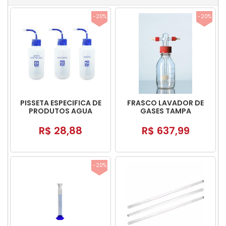
-20%
-20%
PISSETA ESPECIFICA DE
FRASCO LAVADOR DE
PRODUTOS AGUA
GASES TAMPA
DESTILADA 500ML
VERMELHA 500ML COM
CILINDRO POROSO
R$ 28,88
R$ 637,99
OLIVA PLASTICA
-20%