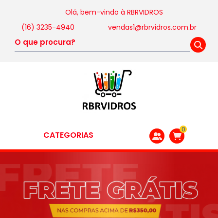
Olá, bem-vindo à
RBRVIDROS
(16) 3235-4940
vendas1@rbrvidros.com.br
0
CATEGORIAS