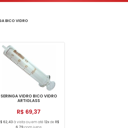
GA BICO VIDRO
SERINGA VIDRO BICO VIDRO
ARTIGLASS
R$ 69,37
R$ 62,43
à vista ou em até
12x
de
R$
6,79
com juros