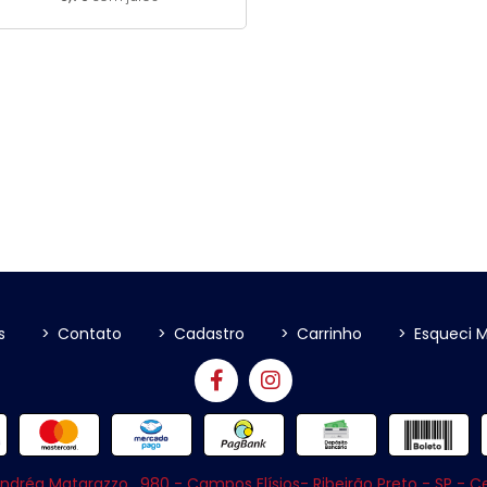
s
>
Contato
>
Cadastro
>
Carrinho
>
Esqueci 
ndréa Matarazzo , 980 - Campos Elísios- Ribeirão Preto - SP - 