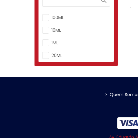
100ML
10ML
1ML
20ML
3ML
50ML
5ML
>
Quem Somo
Av. Eduardo A