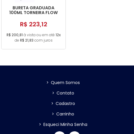
BURETA GRADUADA
100ML TORNEIRA FLOW
R$ 223,12
R$ 200,81
à vista ou em até
12x
de
R$ 21,83
com juros
>
Quem Somos
>
Contato
>
Cadastro
>
Carrinho
>
Esqueci Minha Senha