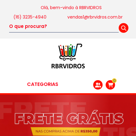
Olá, bem-vindo à
RBRVIDROS
(16) 3235-4940
vendas1@rbrvidros.com.br
0
CATEGORIAS