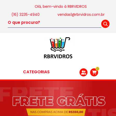
Olá, bem-vindo à
RBRVIDROS
(16) 3235-4940
vendas1@rbrvidros.com.br
0
CATEGORIAS