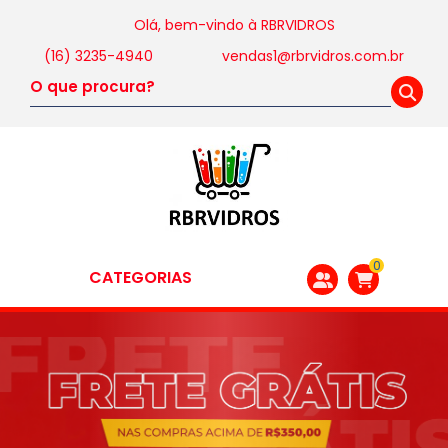
Olá, bem-vindo à
RBRVIDROS
(16) 3235-4940
vendas1@rbrvidros.com.br
0
CATEGORIAS