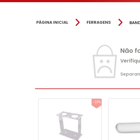
PÁGINA INICIAL
FERRAGENS
BAN
Não f
Verifiq
Separamo
-20%