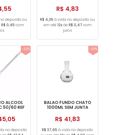
0ML ROSCA
TAMPA DOURADA
8
4,55
R$ 4,83
 no deposito ou
R$ 4,35
à vista no deposito ou
e
R$ 0,45
com
em até
12x
de
R$ 0,47
com
ros
juros
-20%
-20%
RO ALCOOL
BALAO FUNDO CHATO
 50/60 REF
1000ML SEM JUNTA
33
45,05
R$ 41,83
sta no deposito
R$ 37,65
à vista no deposito