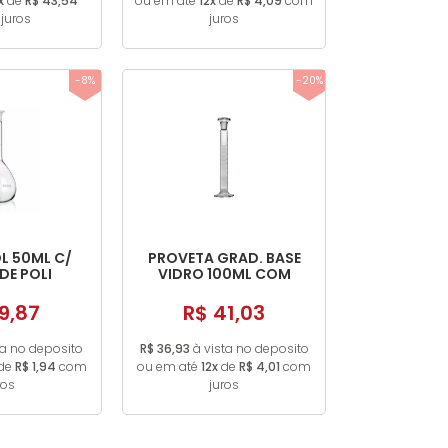
x
de
R$ 43,54
ou em até
12x
de
R$ 4,09
com
juros
juros
-8%
-20%
L 50ML C/
PROVETA GRAD. BASE
DE POLI
VIDRO 100ML COM
ROLHA DE VIDRO
9,87
R$ 41,03
ta no deposito
R$ 36,93
à vista no deposito
de
R$ 1,94
com
ou em até
12x
de
R$ 4,01
com
ros
juros