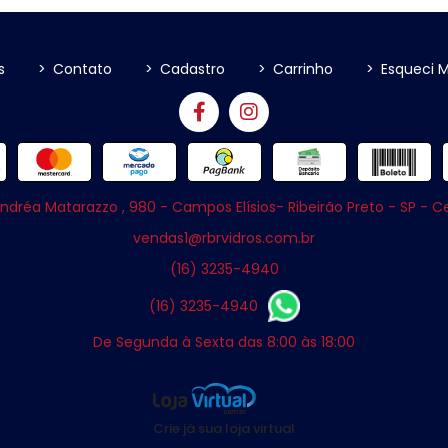
s
>
Contato
>
Cadastro
>
Carrinho
>
Esqueci 
ndréa Matarazzo , 980 - Campos Elísios- Ribeirão Preto - SP - 
vendas1@rbrvidros.com.br
(16) 3235-4940
(16) 3235-4940
De Segunda à Sexta das 8:00 às 18:00
Crie já sua loja virtual