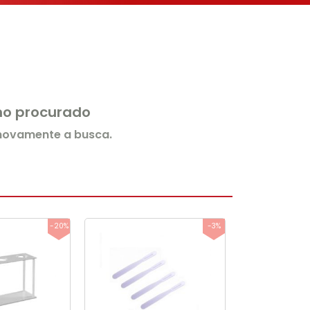
rmo procurado
 novamente a busca.
-20%
-3%