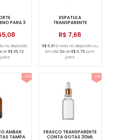
ORTE
ESPATULA
ENO PARA 3
TRANSPARENTE
E INHOFF
PLASTICA 27X180MM
65,08
R$ 7,68
sta no deposito
R$ 6,91
à vista no deposito ou
x
de
R$ 35,72
em até
12x
de
R$ 0,75
com
juros
juros
-20%
-20%
CO AMBAR
FRASCO TRANSPARENTE
TAS TAMPA
CONTA GOTAS 30ML