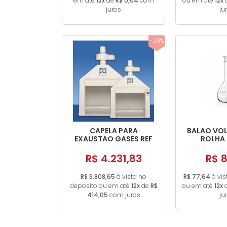
em até
12x
de
R$ 0,04
com
ou em até
12x
juros
ju
-20%
CAPELA PARA
BALAO VOL
EXAUSTAO GASES REF
ROLHA 
3700
R$ 4.231,83
R$ 8
R$ 3.808,65
à vista no
R$ 77,64
à vis
deposito ou em até
12x
de
R$
ou em até
12x
414,05
com juros
ju