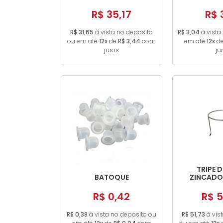
GRADUADO 
R$ 35,17
R$ 
R$ 31,65
à vista no deposito
R$ 3,04
à vista
ou em até
12x
de
R$ 3,44
com
em até
12x
d
juros
ju
TRIPE D
BATOQUE
ZINCADO 
R$ 0,42
R$ 5
R$ 0,38
à vista no deposito ou
R$ 51,73
à vis