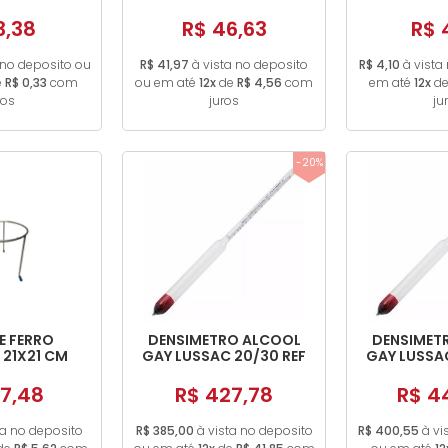
10ML VIDRO
DOURADA 3
1
3,38
R$ 46,63
R$ 
 no deposito ou
R$ 41,97
à vista no deposito
R$ 4,10
à vista
e
R$ 0,33
com
ou em até
12x
de
R$ 4,56
com
em até
12x
d
ros
juros
ju
-20%
E FERRO
DENSIMETRO ALCOOL
DENSIMET
21X21 CM
GAY LUSSAC 20/30 REF
GAY LUSSAC
5530
55
7,48
R$ 427,78
R$ 4
ta no deposito
R$ 385,00
à vista no deposito
R$ 400,55
à vi