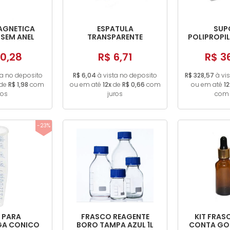
AGNETICA
ESPATULA
SUP
SEM ANEL
TRANSPARENTE
POLIPROPIL
PLASTICA 20X100MM
CONES D
0,28
R$ 6,71
R$ 3
ta no deposito
R$ 6,04
à vista no deposito
R$ 328,57
à vi
de
R$ 1,98
com
ou em até
12x
de
R$ 0,66
com
ou em até
12
ros
juros
com 
-23%
 PARA
FRASCO REAGENTE
KIT FRAS
GA CONICO
BORO TAMPA AZUL 1L
CONTA GO