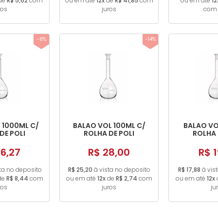
de
R$ 5,62
com
ou em até
12x
de
R$ 41,85
com
ou em até
12
ros
juros
com 
-8%
-14%
 1000ML C/
BALAO VOL 100ML C/
BALAO VO
DE POLI
ROLHA DE POLI
ROLHA 
6,27
R$ 28,00
R$ 1
ta no deposito
R$ 25,20
à vista no deposito
R$ 17,88
à vis
de
R$ 8,44
com
ou em até
12x
de
R$ 2,74
com
ou em até
12x
ros
juros
ju