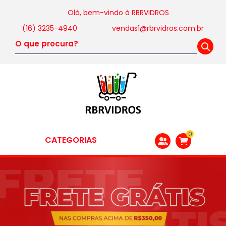
Olá, bem-vindo à
RBRVIDROS
(16) 3235-4940
vendas1@rbrvidros.com.br
0
CATEGORIAS