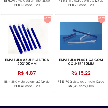
R$ 6,04
à vista ou em até
12x
de
R$ 6,91
à vista ou em até
12x
de
R$ 0,66
com juros
R$ 0,75
com juros
-20%
-20%
ESPATULA AZUL PLASTICA
ESPATULA PLASTICA COM
20X100MM
COLHER 150MM
R$ 4,87
R$ 15,22
R$ 4,38
à vista ou em até
12x
de
R$ 13,70
à vista ou em até
12x
de
R$ 0,48
com juros
R$ 1,49
com juros