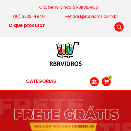
Olá, bem-vindo à
RBRVIDROS
(16) 3235-4940
vendas1@rbrvidros.com.br
0
CATEGORIAS