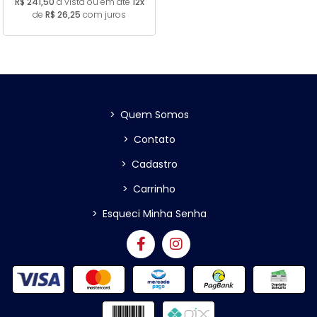
R$ 241,50
à vista ou em até
12x
de
R$ 26,25
com juros
>
Quem Somos
>
Contato
>
Cadastro
>
Carrinho
>
Esqueci Minha Senha