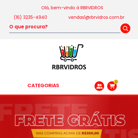
Olá, bem-vindo à
RBRVIDROS
(16) 3235-4940
vendas1@rbrvidros.com.br
0
CATEGORIAS