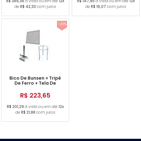
R$ 389,36
à vista ou em até
12x
R$ 147,85
à vista ou em até
12x
de
R$ 42,33
com juros
de
R$ 16,07
com juros
-20%
Bico De Bunsen + Tripé
De Ferro + Tela De
Amianto
R$ 223,65
R$ 201,29
à vista ou em até
12x
de
R$ 21,88
com juros