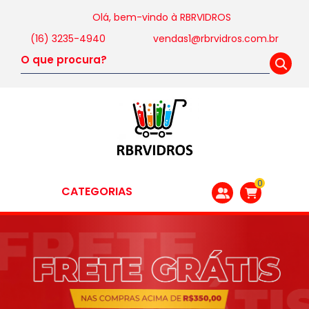
Olá, bem-vindo à
RBRVIDROS
(16) 3235-4940
vendas1@rbrvidros.com.br
0
CATEGORIAS