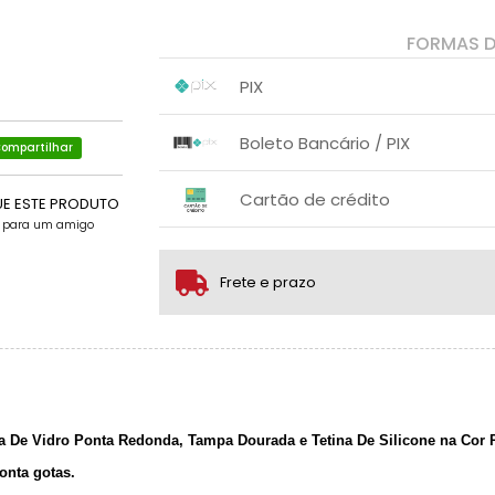
FORMAS 
PIX
1x sem juros de R$ 4,10
.
.
.
.
Boleto Bancário / PIX
.
.
ompartilhar
1x sem juros de R$ 4,10
.
.
.
.
Cartão de crédito
.
UE ESTE PRODUTO
.
e para um amigo
1x sem juros de R$ 4,55
2x sem juros de R$ 2,28
Frete e prazo
3x sem juros de R$ 1,52
4x com juros de R$ 1,22
De Vidro Ponta Redonda, Tampa Dourada e Tetina De Silicone na Cor P
onta gotas.