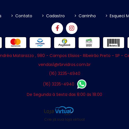
s
>
Contato
>
Cadastro
>
Carrinho
>
Esqueci 
ndréa Matarazzo , 980 - Campos Elísios- Ribeirão Preto - SP - 
vendas1@rbrvidros.com.br
(16) 3235-4940
(16) 3235-4940
De Segunda à Sexta das 8:00 às 18:00
Crie já sua loja virtual