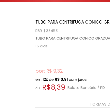
TUBO PARA CENTRIFUGA CONICO GR
RBR |
33453
TUBO PARA CENTRIFUGA CONICO GRADUA
15 dias
por: R$
9,32
em
12x
de
R$
0,91
com juros
R$8,39
Boleto Bancário / PIX
ou
FORMAS 