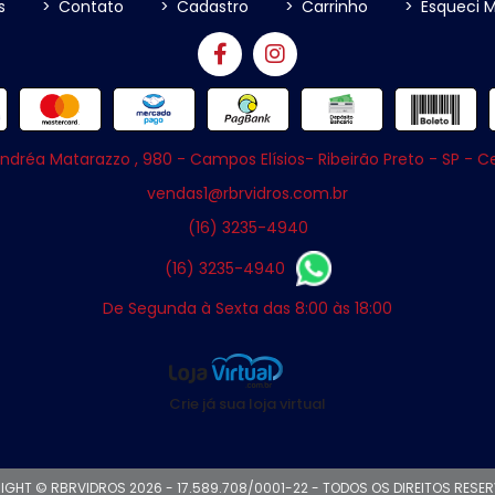
s
>
Contato
>
Cadastro
>
Carrinho
>
Esqueci 
ndréa Matarazzo , 980 - Campos Elísios- Ribeirão Preto - SP - 
vendas1@rbrvidros.com.br
(16) 3235-4940
(16) 3235-4940
De Segunda à Sexta das 8:00 às 18:00
Crie já sua loja virtual
IGHT © RBRVIDROS 2026 - 17.589.708/0001-22 - TODOS OS DIREITOS RESE