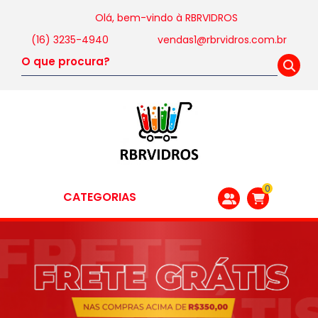
Olá, bem-vindo à
RBRVIDROS
(16) 3235-4940
vendas1@rbrvidros.com.br
0
CATEGORIAS