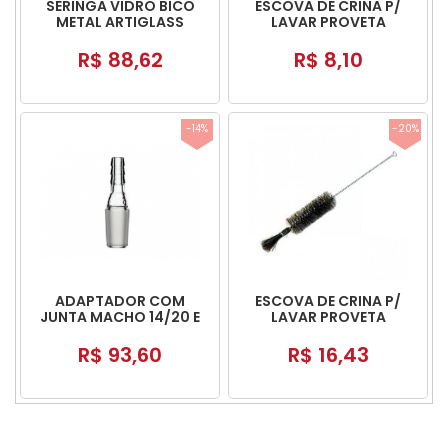
SERINGA VIDRO BICO
ESCOVA DE CRINA P/
METAL ARTIGLASS
LAVAR PROVETA
250/500ML C/
RABICHO
R$ 88,62
R$ 8,10
-14%
-20%
ADAPTADOR COM
ESCOVA DE CRINA P/
JUNTA MACHO 14/20 E
LAVAR PROVETA
OLIVA
10/25ML C/ RABICHO
R$ 93,60
R$ 16,43