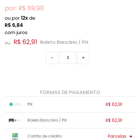
por: R$
69,90
ou por
12x
de
R$
6,84
com juros
R$ 62,91
Boleto Bancário / PIX
ou
-
+
FORMAS DE PAGAMENTO
R$ 62,91
PIX
1x sem juros de R$ 62,91
.
.
.
.
R$ 62,91
Boleto Bancário / PIX
.
.
.
.
.
.
.
1x sem juros de R$ 62,91
.
.
.
.
Parcelas
Cartão de crédito
.
.
.
.