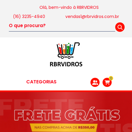
Olá, bem-vindo à
RBRVIDROS
(16) 3235-4940
vendas1@rbrvidros.com.br
0
CATEGORIAS