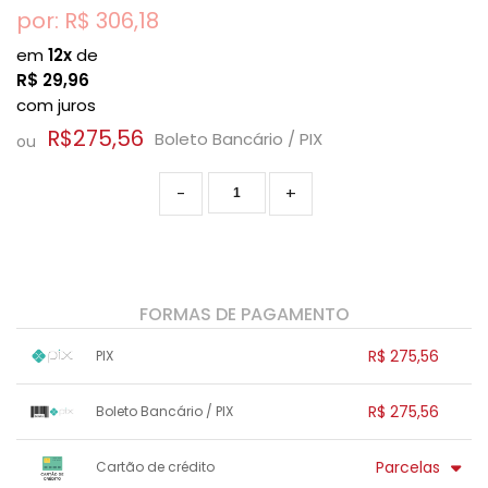
por: R$
306,18
em
12x
de
R$
29,96
com juros
R$275,56
Boleto Bancário / PIX
ou
-
+
FORMAS DE PAGAMENTO
R$ 275,56
PIX
1x sem juros de R$ 275,56
.
.
.
.
R$ 275,56
Boleto Bancário / PIX
.
.
.
.
.
.
.
1x sem juros de R$ 275,56
.
.
.
.
Parcelas
Cartão de crédito
.
.
.
.
.
.
.