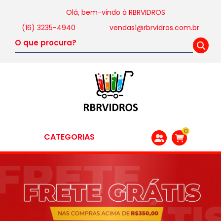
Olá, bem-vindo à
RBRVIDROS
(16) 3235-4940
vendas1@rbrvidros.com.br
0
CATEGORIAS