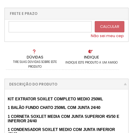
1x sem juros de R$ 306,18
7x com juros de R$ 48,33
2x sem juros de R$ 153,09
8x com juros de R$ 42,29
FRETE E PRAZO
3x sem juros de R$ 102,06
9x com juros de R$ 37,59
CALCULAR
4x com juros de R$ 82,03
10x com juros de R$ 35,09
5x com juros de R$ 66,74
11x com juros de R$ 31,90
Não sei meu cep
6x com juros de R$ 56,38
12x com juros de R$ 29,96
DÚVIDAS
INDIQUE
TIRE SUAS DÚVIDAS SOBRE ESTE
INDIQUE ESTE PRODUTO A UM AMIGO
PRODUTO
DESCRIÇÃO DO PRODUTO
KIT EXTRATOR SOXLET COMPLETO MEDIO 250ML
1 BALÃO FUNDO CHATO 250ML COM JUNTA 24/40
1 CORNETA SOXLET MEDIA COM JUNTA SUPERIOR 45/50 E
INFERIOR 24/40
1 CONDENSADOR SOXLET MEDIO COM JUNTA INFERIOR