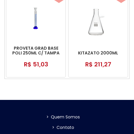
PROVETA GRAD BASE
POLI 250ML C/ TAMPA
KITAZATO 2000ML
POLI
R$ 51,03
R$ 211,27
>
Quem Somos
>
Contato