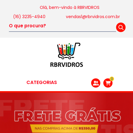
Olá, bem-vindo à
RBRVIDROS
(16) 3235-4940
vendas1@rbrvidros.com.br
0
CATEGORIAS