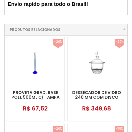
Envio rapido para todo o Brasil!
PRODUTOS RELACIONADOS
-20%
-20%
PROVETA GRAD. BASE
DESSECADOR DE VIDRO
POLI. 500ML C/ TAMPA
240 MM COM DISCO
POLI
PORCELANA TAMPA
COM TORNEIRA
R$ 67,52
R$ 349,68
-20%
-38%