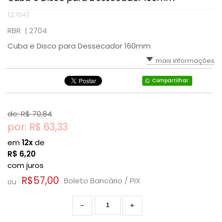
(2704)
RBR |
2704
Cuba e Disco para Dessecador 160mm
mais informações
Compartilhar
de: R$
70,84
por: R$
63,33
em
12x
de
R$
6,20
com juros
R$57,00
Boleto Bancário / PIX
ou
-
+