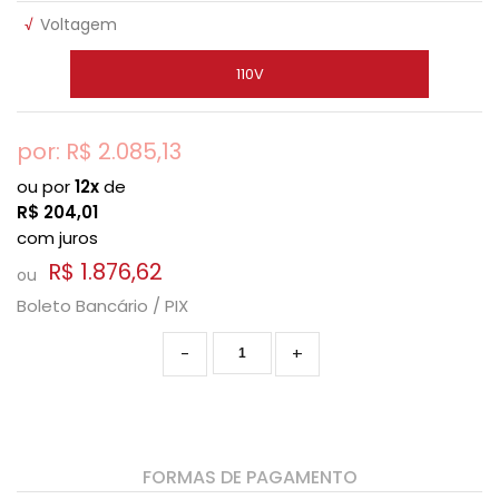
√
Voltagem
110V
por: R$
2.085,13
ou por
12x
de
R$
204,01
com juros
R$ 1.876,62
ou
Boleto Bancário / PIX
-
+
FORMAS DE PAGAMENTO