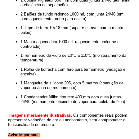
1 Coluna Vigreaux 300 mm com duas juntas 24/40 (aumenta
a eficiência da separação)
2 Balões de fundo redondo 1000 mL com junta 24/40 (um
para aquecimento, outro para coleta)
1 Trípé de ferro 10x18 mm (suporte estável para a manta e
balão)
1 Manta aquecedora 1000 mL (aquecimento uniforme e
controlado)
1 Termômetro de vidro de 10°C a 110°C (monitoramento da
temperatura)
1 Rolha de borracha com furo para termômetro (vedação e
encaixe)
1 Mangueira de silicone 205, com 5 metros (condução de
vapor ou água de resfriamento)
1 Condensador Allihn tipo reto 400 mm com duas juntas
24/40 (resfriamento eficiente do vapor para coleta do óleo)
Imagens meramente ilustrativas
.
Os componentes reais podem
apresentar variações de cor ou acabamento, sem comprometer a
funcionalidade do produto.
Aviso Importante: