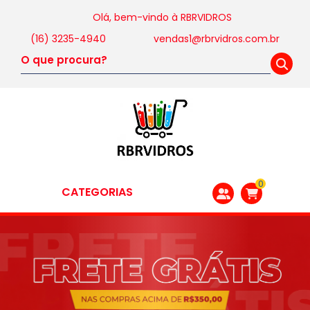
Olá, bem-vindo à
RBRVIDROS
(16) 3235-4940
vendas1@rbrvidros.com.br
0
CATEGORIAS